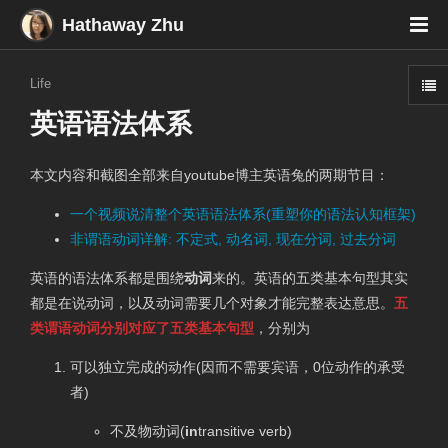
Hathaway Zhu
Life
英语语法体系
本文内容和截图全部来自youtube博主英语兔的两期节目：
一个视频说清整个英语语法体系(重塑你的语法认知框架)
非谓语动词详解: 不定式, 动名词, 现在分词, 过去分词
英语的语法体系都是围绕
动词
来的。英语的五类基本句型其实
都是在说动词，以及动词需要几个对象才能完整表达意思。
五
类谓语动词分别对应了五类基本句型
，分别为
可以独立完成的动作(因而不需要宾语，0位动作的承受
者)
不及物动词(
in
transitive
verb)