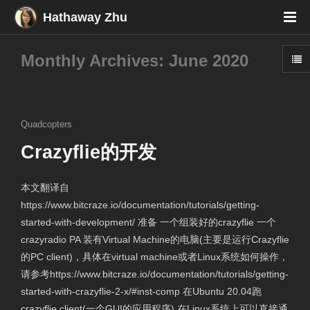
Hathaway Zhu
Monthly Archives: June 2020
Quadcopters
Crazyflie的开发
本文翻译自
https://www.bitcraze.io/documentation/tutorials/getting-
started-with-development/ 准备 一个组装好的crazyflie 一个
crazyradio PA 装有Virtual Machine的电脑(主要是运行Crazyflie
的PC client)，具体在virtual machine或者Linux系统如何操作，
请参考https://www.bitcraze.io/documentation/tutorials/getting-
started-with-crazyflie-2-x/#inst-comp 在Ubuntu 20.04跑
crazyflie client(一个GUI的应用程序) 在Linux系统上可以直接通