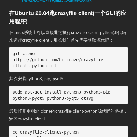
started-with-crazyflie-2-x/#inst-comp
在Ubuntu 20.04跑crazyflie client(一个GUI的应
用程序)
在Linux系统上可以直接通过执行crazyflie-client-python源代码
来运行crazyflie client，那么我们首先需要获取源代码：
git clone 
https://github.com/bitcraze/crazyflie-
clients-python.git
其次安装python3, pip, pyqt5:
sudo apt-get install python3 python3-pip 
python3-pyqt5 python3-pyqt5.qtsvg
最后打开刚刚git clone的crazyflie-client-python源代码的路径，
安装crazyflie client：
cd crazyflie-clients-python
